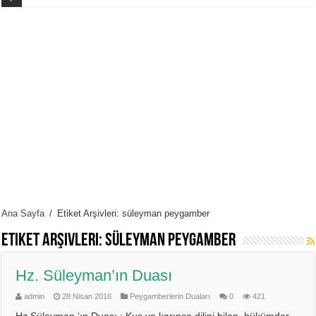
Ana Sayfa
/
Etiket Arşivleri: süleyman peygamber
Etiket Arşivleri:
süleyman peygamber
Hz. Süleyman’ın Duası
admin
28 Nisan 2016
Peygamberlerin Duaları
0
421