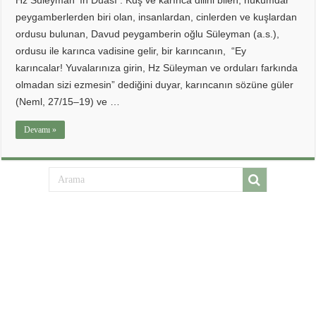
Hz Süleyman ‘ın Duası : Kuş ve karınca dilini bilen, hükümdar
peygamberlerden biri olan, insanlardan, cinlerden ve kuşlardan
ordusu bulunan, Davud peygamberin oğlu Süleyman (a.s.),
ordusu ile karınca vadisine gelir, bir karıncanın, “Ey
karıncalar! Yuvalarınıza girin, Hz Süleyman ve orduları farkında
olmadan sizi ezmesin” dediğini duyar, karıncanın sözüne güler
(Neml, 27/15–19) ve …
Devamı »