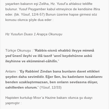
Eve Girerken ve Evden Çıkarken Okunacak Dua
yaşarken bakanın eşi Zeliha, Hz. Yusuf’a ahlaksız teklifte
bulunur. Yusuf Peygamber kabul etmeyince de kendisine iftira
Ezan Duası
eder. (bk. Yûsuf, 12/4-57) Bunun üzerine hapse girmesi söz
konusu olunca şöyle dua eder :
Hz Yusufun Duası 1 Arapça Okunuşu
Türkçe Okunuşu : “
Rabbis-sicnü ehabbü ileyye mimmâ
yed’ûnenî ileyhi ve illâ tasrif ‘annî keydehünne asbü
ileyhinne ve ekümminel-câhilîn.
”
Anlamı : “
Ey Rabbim! Zindan bana bunların davet ettikleri
şeyden daha sevimlidir. Eğer Sen, bu kadınların tuzaklarını
benden uzaklaştırmazsan, ben onların sevdasına düşer,
cahillerden olurum.
” (Yûsuf, 12/33)
Hapisten kurtulup Mısır’a Hazine bakanı olunca şu duayı
yapmıştır :