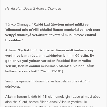
Hz Yusufun Duası 2 Arapça Okunuşu
Türkçe Okunuşu: “
Rabbi kad âteytenî minel-mülki ve
‘allemtenî min te’vîlil-ehâdîsi fâtıras-semâvâti vel-ardı ente
veliyyî fiddünyâ vel-âhıreti teveffenî müslimevve elhıknî
bissâlihîn.
”
Anlamı: “
Ey Rabbim! Sen bana dünya mülkünden nasip
verdin ve bana rüyaların tabirinden bir ilim öğrettin. Ey
gökleri ve yeri yoktan var eden Rabbim! Benim velim
sensin, benim canımı müslüman olarak al ve beni sâlih
kulların arasına kat!
” (Yûsuf, 12/101)
Yusuf peygamberin duasında şu hususların öne çıktığını
görüyoruz:
Allah’ın haram kıldığı bir fiili işlememek için hapse girmeyi göze
alan Hz. Yusuf, haram fiilden ancak Allah’ın yardımı ile
kurtulmanın mümkün olduğunu dile getiriyor ve bu konuda