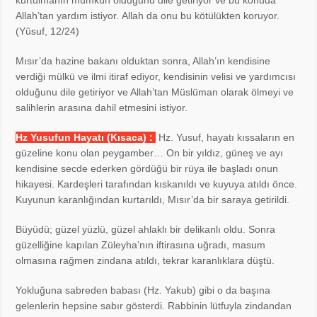
Allah’tan yardım istiyor.
Allah da onu bu kötülükten koruyor.
(Yûsuf, 12/24)
Mısır’da hazine bakanı olduktan sonra, Allah’ın kendisine
verdiği mülkü ve ilmi itiraf ediyor, kendisinin velisi ve yardımcısı
olduğunu dile getiriyor ve Allah’tan Müslüman olarak ölmeyi ve
salihlerin arasına dahil etmesini istiyor.
Hz Yusufun Hayatı (Kısaca) :
Hz. Yusuf, hayatı kıssaların en
güzeline konu olan peygamber… On bir yıldız, güneş ve ayı
kendisine secde ederken gördüğü bir rüya ile başladı onun
hikayesi. Kardeşleri tarafından kıskanıldı ve kuyuya atıldı önce.
Kuyunun karanlığından kurtarıldı, Mısır’da bir saraya getirildi.
Büyüdü; güzel yüzlü, güzel ahlaklı bir delikanlı oldu. Sonra
güzelliğine kapılan Züleyha’nın iftirasına uğradı, masum
olmasına rağmen zindana atıldı, tekrar karanlıklara düştü.
Yokluğuna sabreden babası (Hz. Yakub) gibi o da başına
gelenlerin hepsine sabır gösterdi. Rabbinin lütfuyla zindandan