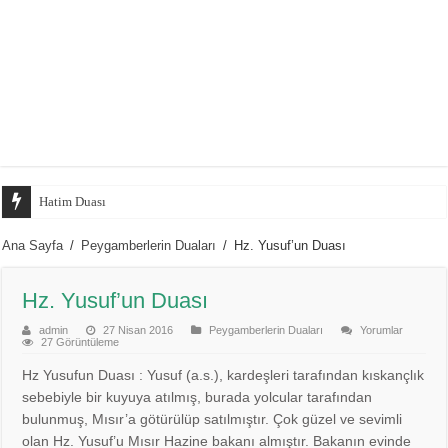
Hatim Duası
Nikah Duası
Ana Sayfa
/
Peygamberlerin Duaları
/
Hz. Yusuf’un Duası
Yolculukta Dua
Hz. Yusuf’un Duası
Namazdan Sonra Okunacak Dualar
Tesbihat Duası
admin
27 Nisan 2016
Peygamberlerin Duaları
Yorumlar
27 Görüntüleme
Ölülere Dua
Hz Yusufun Duası : Yusuf (a.s.), kardeşleri tarafından kıskançlık
Yatarken Okunacak Dualar
sebebiyle bir kuyuya atılmış, burada yolcular tarafından
bulunmuş, Mısır’a götürülüp satılmıştır. Çok güzel ve sevimli
Günahların Kefareti için Okunacak Dua
olan Hz. Yusuf’u Mısır Hazine bakanı almıştır. Bakanın evinde