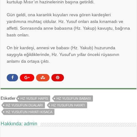
kurtulup Mısır’ın hazinelerinin başına getirildi.
Gün geldi, ona karanlık kuyuları reva gören kardeşleri
yardımına muhtaç oldular. Hz. Yusuf onları asla kınamadı ve
affetti. Sonrasında anne babasına (Hz. Yakup) kavuştu, bağrına
bastı onları.
On bir kardeşi, annesi ve babası (Hz. Yakub) huzurunda
saygıyla eğildiklerinde, Hz. Yusuf’un yıllar önceki rüyasının
anlamı da ortaya çıktı.
Etiketler
HZ YUSUF HAPIS
HZ YUSUFUN BABASI
HZ YUSUFUN DUALARI
HZ YUSUFUN HAYATI
HZ YUSUFUN HAYATI KISACA
Hakkında: admin